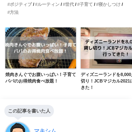
ポジティブ
ルーティン
世代
子育て
寝かしつけ
方法
焼肉きんぐでお腹いっぱい！子育て
ディズニーランドを8,00
パパのお得焼肉食べ放題！
切り！JCBマジカル202
きた！
この記事を書いた人
マキシム