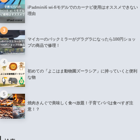
iPadmini6 wi-fiモデルでのカーナビ使用はオススメできない
理由
3
マイカーのバックミラーがグラグラになったら100円ショッ
プの商品で修理！
4
初めての「よこはま動物園ズーラシア」に持っていくと便利
な物
5
焼肉きんぐで美味しく食べ放題！子育てパパは食べすぎ注
意！？