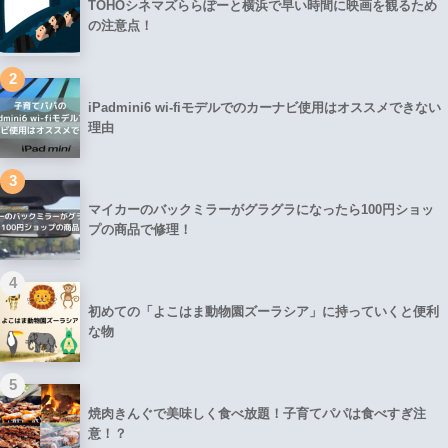
TOHOシネマズららぽーと横浜で早い時間に映画を観るため
の注意点！
2
iPadmini6 wi-fiモデルでのカーナビ使用はオススメできない
理由
3
マイカーのバックミラーがグラグラになったら100円ショッ
プの商品で修理！
4
初めての「よこはま動物園ズーラシア」に持っていくと便利
な物
5
焼肉きんぐで美味しく食べ放題！子育てパパは食べすぎ注
意！？