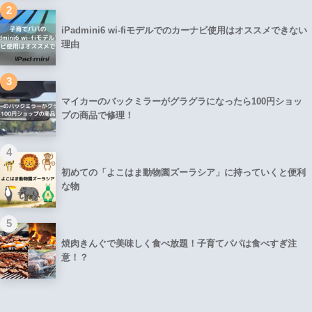
2
iPadmini6 wi-fiモデルでのカーナビ使用はオススメできない
理由
3
マイカーのバックミラーがグラグラになったら100円ショッ
プの商品で修理！
4
初めての「よこはま動物園ズーラシア」に持っていくと便利
な物
5
焼肉きんぐで美味しく食べ放題！子育てパパは食べすぎ注
意！？