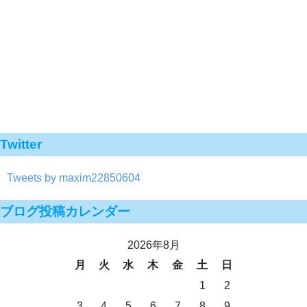
Twitter
Tweets by maxim22850604
ブログ投稿カレンダー
2026年8月
月
火
水
木
金
土
日
1
2
3
4
5
6
7
8
9