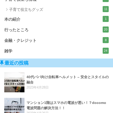
子育て役立ちグッズ
11
本の紹介
1
行ったところ
20
金融・クレジット
8
雑学
24
最近の投稿
40代パパ向け自転車ヘルメット – 安全とスタイルの
融合
2023年4月28日
マンション1階はスマホの電波が悪い！？docomo
電波問題の解決方法！！