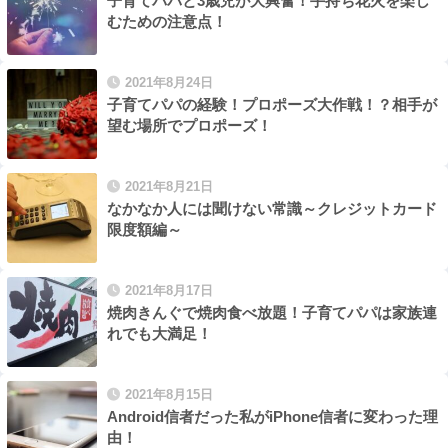
子育てパパと3歳児が大興奮！手持ち花火を楽し
むための注意点！
2021年8月24日
子育てパパの経験！プロポーズ大作戦！？相手が
望む場所でプロポーズ！
2021年8月21日
なかなか人には聞けない常識～クレジットカード
限度額編～
2021年8月17日
焼肉きんぐで焼肉食べ放題！子育てパパは家族連
れでも大満足！
2021年8月15日
Android信者だった私がiPhone信者に変わった理
由！