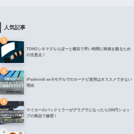
人気記事
1
TOHOシネマズららぽーと横浜で早い時間に映画を観るため
の注意点！
2
iPadmini6 wi-fiモデルでのカーナビ使用はオススメできない
理由
3
マイカーのバックミラーがグラグラになったら100円ショッ
プの商品で修理！
4