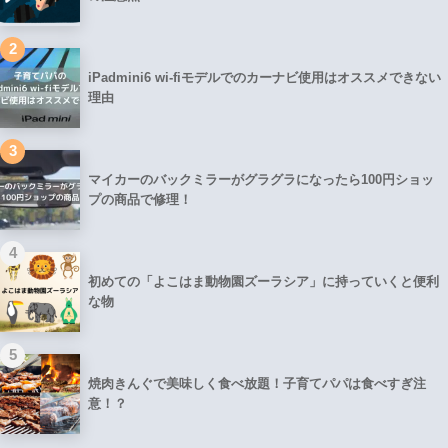
2
iPadmini6 wi-fiモデルでのカーナビ使用はオススメできない
理由
3
マイカーのバックミラーがグラグラになったら100円ショッ
プの商品で修理！
4
初めての「よこはま動物園ズーラシア」に持っていくと便利
な物
5
焼肉きんぐで美味しく食べ放題！子育てパパは食べすぎ注
意！？