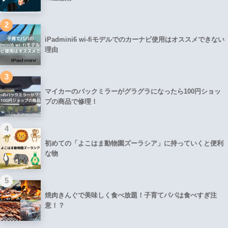
2
iPadmini6 wi-fiモデルでのカーナビ使用はオススメできない
理由
3
マイカーのバックミラーがグラグラになったら100円ショッ
プの商品で修理！
4
初めての「よこはま動物園ズーラシア」に持っていくと便利
な物
5
焼肉きんぐで美味しく食べ放題！子育てパパは食べすぎ注
意！？