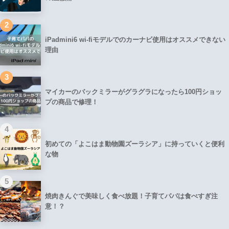
2
iPadmini6 wi-fiモデルでのカーナビ使用はオススメできない
理由
3
マイカーのバックミラーがグラグラになったら100円ショッ
プの商品で修理！
4
初めての「よこはま動物園ズーラシア」に持っていくと便利
な物
5
焼肉きんぐで美味しく食べ放題！子育てパパは食べすぎ注
意！？