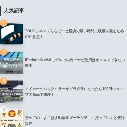
人気記事
1
TOHOシネマズららぽーと横浜で早い時間に映画を観るため
の注意点！
2
iPadmini6 wi-fiモデルでのカーナビ使用はオススメできない
理由
3
マイカーのバックミラーがグラグラになったら100円ショッ
プの商品で修理！
4
初めての「よこはま動物園ズーラシア」に持っていくと便利
な物